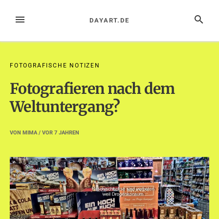
Zum
Inhalt
MENÜ
SUCHE
DAYART.DE
springen
FOTOGRAFISCHE NOTIZEN
Fotografieren nach dem
Weltuntergang?
VON
MIMA
/ VOR
7 JAHREN