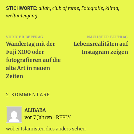
allah
club of rome
Fotografie
klima
STICHWORTE:
,
,
,
,
weltuntergang
Beitragsnavigation
VORIGER BEITRAG
NÄCHSTER BEITRAG
Wandertag mit der
Lebensrealitäten auf
Fuji X100 oder
Instagram zeigen
fotografieren auf die
alte Art in neuen
Zeiten
2 KOMMENTARE
ALIBABA
vor 7 Jahren
⋅
REPLY
wobei Islamisten dies anders sehen