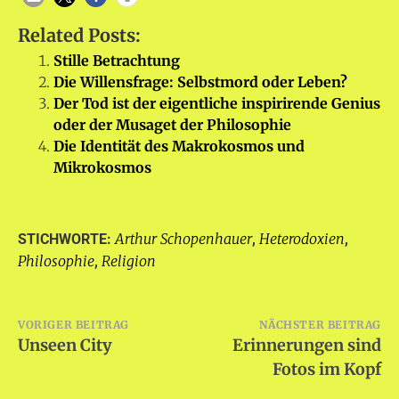
Related Posts:
Stille Betrachtung
Die Willensfrage: Selbstmord oder Leben?
Der Tod ist der eigentliche inspirirende Genius
oder der Musaget der Philosophie
Die Identität des Makrokosmos und
Mikrokosmos
Arthur Schopenhauer
Heterodoxien
STICHWORTE:
,
,
Philosophie
Religion
,
Beitragsnavigation
VORIGER BEITRAG
NÄCHSTER BEITRAG
Unseen City
Erinnerungen sind
Fotos im Kopf