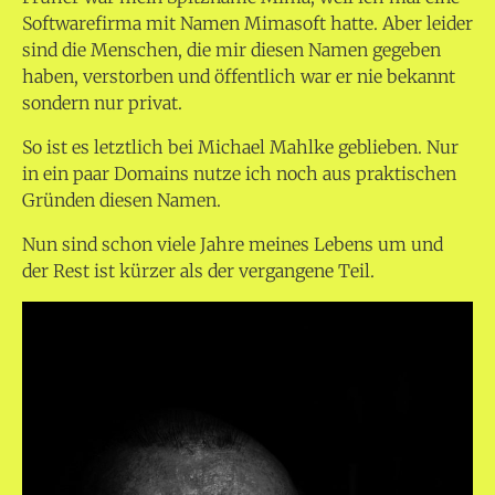
Softwarefirma mit Namen Mimasoft hatte. Aber leider
sind die Menschen, die mir diesen Namen gegeben
haben, verstorben und öffentlich war er nie bekannt
sondern nur privat.
So ist es letztlich bei Michael Mahlke geblieben. Nur
in ein paar Domains nutze ich noch aus praktischen
Gründen diesen Namen.
Nun sind schon viele Jahre meines Lebens um und
der Rest ist kürzer als der vergangene Teil.