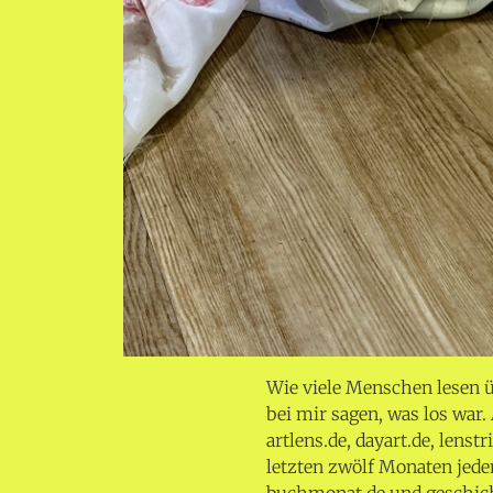
Wie viele Menschen lesen 
bei mir sagen, was los war.
artlens.de, dayart.de, lens
letzten zwölf Monaten jede
buchmonat.de und geschicht