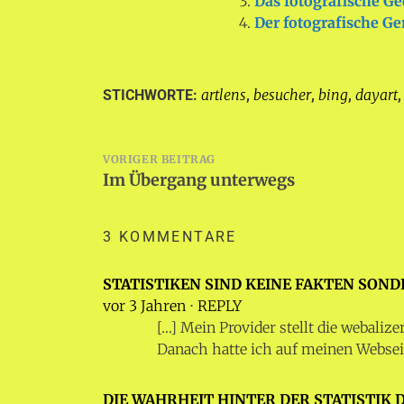
Das fotografische G
Der fotografische Ge
artlens
besucher
bing
dayart
STICHWORTE:
,
,
,
Beitragsnavigation
VORIGER BEITRAG
Im Übergang unterwegs
3 KOMMENTARE
STATISTIKEN SIND KEINE FAKTEN SON
vor 3 Jahren
⋅
REPLY
[…] Mein Provider stellt die webalize
Danach hatte ich auf meinen Webseite
DIE WAHRHEIT HINTER DER STATISTIK 