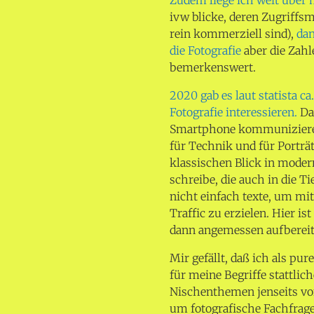
ivw blicke, deren Zugriffsm
rein kommerziell sind),
dan
die Fotografie
aber die Zahl
bemerkenswert.
2020 gab es laut statista ca
Fotografie interessieren.
Das
Smartphone kommunizieren.
für Technik und für Porträ
klassischen Blick in moder
schreibe, die auch in die T
nicht einfach texte, um m
Traffic zu erzielen. Hier i
dann angemessen aufbereite
Mir gefällt, daß ich als pu
für meine Begriffe stattlic
Nischenthemen jenseits von
um fotografische Fachfrage