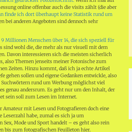
essung online offenbar auch die visits zählt (die aber
n finde ich dort überhaupt keine Statistik rund um
en bei anderen Angeboten sind dennoch sehr
. 9 Millionen Menschen über 14, die sich speziell für
 sind wohl die, die mehr als nur visuell mit dem
 Davon interessieren sich die meisten sicherlich
ts, also Themen jenseits meiner Fotonische zum
nen Zeiten. Hinzu kommt, daß ich ja echte Artikel
iefe gehen sollen und eigene Gedanken entwickle, also
it Suchwörtern rund um Werbung möglichst viel
st es genau andersrum. Es geht nur um den Inhalt, der
t sein soll zum Lesen im Internet.
rer Amateur mit Lesen und Fotografieren doch eine
he Leserzahl habe, zumal es sich ja um
 Sex, Mode und Sport handelt – es geht also rein
n bis zum fotografischen Feuilleton hier.