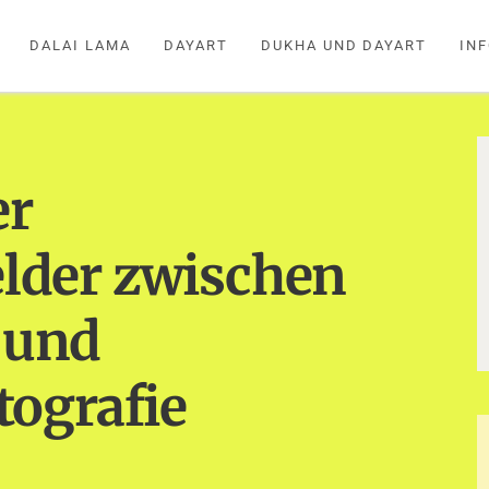
DALAI LAMA
DAYART
DUKHA UND DAYART
IN
er
der zwischen
s und
ografie