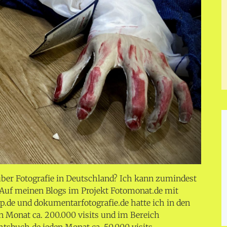
über Fotografie in Deutschland? Ich kann zumindest
Auf meinen Blogs im Projekt Fotomonat.de mit
trip.de und dokumentarfotografie.de hatte ich in den
n Monat ca. 200.000 visits und im Bereich
sbuch.de jeden Monat ca. 50.000 visits.