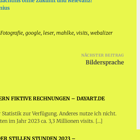
edächtnis ohne Zukunft und Relevanz?
nius
Fotografie
google
leser
mahlke
visits
webalizer
,
,
,
,
,
,
NÄCHSTER BEITRAG
Bildersprache
DERN FIKTIVE RECHNUNGEN – DAYART.DE
r Statistik zur Verfügung. Anderes nutze ich nicht.
n im Jahr 2023 ca. 3,3 Millionen visits. […]
DER STILLEN STUNDEN 2023 –