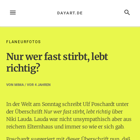
Zum
Inhalt
MENÜ
SUCHE
DAYART.DE
springen
FLANEURFOTOS
Nur wer fast stirbt, lebt
richtig?
VON
MIMA
/ VOR
4 JAHREN
In der Welt am Sonntag schreibt Ulf Poschardt unter
der Überschrift
Nur wer fast stirbt, lebt richtig
über
Niki Lauda. Lauda war nicht unsympathisch aber aus
reichem Elternhaus und immer so wie er sich gab.
Poschardt suggeriert mit dieser Überschrift nun, daß