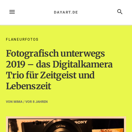
Zum
Inhalt
MENÜ
SUCHE
DAYART.DE
springen
FLANEURFOTOS
Fotografisch unterwegs
2019 – das Digitalkamera
Trio für Zeitgeist und
Lebenszeit
VON
MIMA
/ VOR
8 JAHREN