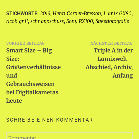
2019
Henri Cartier-Bresson
Lumix GX80
STICHWORTE:
,
,
,
ricoh gr ii
schnappschuss
Sony RX100
Streetfotografie
,
,
,
Beitragsnavigation
VORIGER BEITRAG
NÄCHSTER BEITRAG
Smart Size – Big
Triple A in der
Size:
Lumixwelt –
Größenverhältnisse
Abschied, Archiv,
und
Anfang
Gebrauchsweisen
bei Digitalkameras
heute
SCHREIBE EINEN KOMMENTAR