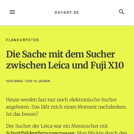
Zum
Inhalt
MENÜ
SUCHE
DAYART.DE
springen
FLANEURFOTOS
Die Sache mit dem Sucher
zwischen Leica und Fuji X10
VON
MIMA
/ VOR
10 JAHREN
Heute werden fast nur noch elektronische Sucher
angeboten. Das läßt mich einen Moment nachdenken.
Ist das besser?
Der Sucher der Leica war ein Messsucher mit
Schnittbildentfernungsmesser
. Man blickte durch den