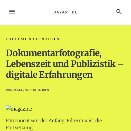
Zum
Inhalt
MENÜ
SUCHE
DAYART.DE
springen
FOTOGRAFISCHE NOTIZEN
Dokumentarfotografie,
Lebenszeit und Publizistik –
digitale Erfahrungen
VON
MIMA
/ VOR
10 JAHREN
Fotomonat war der Anfang, Filtermix ist die
Fortsetzung.