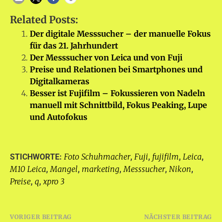
Related Posts:
Der digitale Messsucher – der manuelle Fokus
für das 21. Jahrhundert
Der Messsucher von Leica und von Fuji
Preise und Relationen bei Smartphones und
Digitalkameras
Besser ist Fujifilm – Fokussieren von Nadeln
manuell mit Schnittbild, Fokus Peaking, Lupe
und Autofokus
Foto Schuhmacher
Fuji
fujifilm
Leica
STICHWORTE:
,
,
,
,
M10 Leica
Mangel
marketing
Messsucher
Nikon
,
,
,
,
,
Preise
q
xpro 3
,
,
Beitragsnavigation
VORIGER BEITRAG
NÄCHSTER BEITRAG