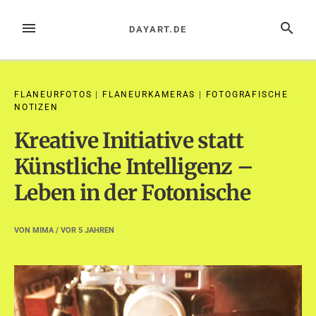
Zum
Inhalt
MENÜ
SUCHE
DAYART.DE
springen
FLANEURFOTOS
|
FLANEURKAMERAS
|
FOTOGRAFISCHE
NOTIZEN
Kreative Initiative statt
Künstliche Intelligenz –
Leben in der Fotonische
VON
MIMA
/ VOR
5 JAHREN