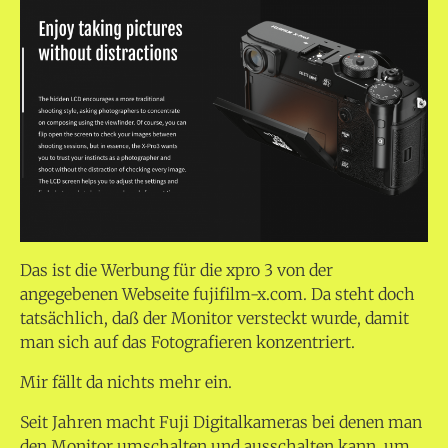
Das ist die Werbung für die xpro 3 von der
angegebenen Webseite fujifilm-x.com. Da steht doch
tatsächlich, daß der Monitor versteckt wurde, damit
man sich auf das Fotografieren konzentriert.
Mir fällt da nichts mehr ein.
Seit Jahren macht Fuji Digitalkameras bei denen man
den Monitor umschalten und ausschalten kann, um