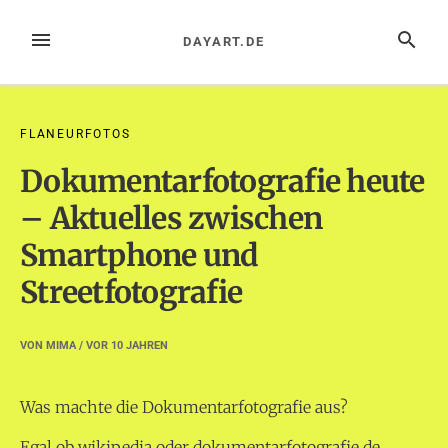
Zum
Inhalt
MENÜ
SUCHE
DAYART.DE
springen
FLANEURFOTOS
Dokumentarfotografie heute
– Aktuelles zwischen
Smartphone und
Streetfotografie
VON
MIMA
/ VOR
10 JAHREN
Was machte die Dokumentarfotografie aus?
Egal ob wikipedia oder dokumentarfotografie.de,