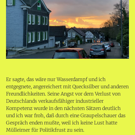
Er sagte, das wäre nur Wasserdampf und ich
entgegnete, angereichert mit Quecksilber und anderen
Freundlichkeiten. Seine Angst vor dem Verlust von
Deutschlands verkaufsfähiger industrieller
Kompetenz wurde in den nächsten Sätzen deutlich
und ich war froh, daß durch eine Graupelschauer das
Gespräch enden mußte, weil ich keine Lust hatte
Mülleimer für Politikfrust zu sein.