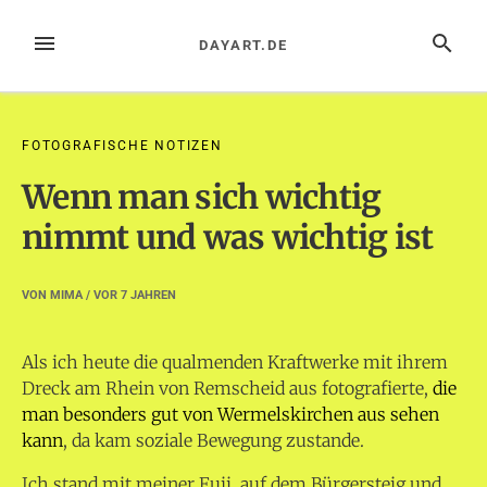
Zum
Inhalt
MENÜ
SUCHE
DAYART.DE
springen
FOTOGRAFISCHE NOTIZEN
Wenn man sich wichtig
nimmt und was wichtig ist
VON
MIMA
/ VOR
7 JAHREN
Als ich heute die qualmenden Kraftwerke mit ihrem
Dreck am Rhein von Remscheid aus fotografierte,
die
man besonders gut von Wermelskirchen aus sehen
kann
, da kam soziale Bewegung zustande.
Ich stand mit meiner Fuji auf dem Bürgersteig und