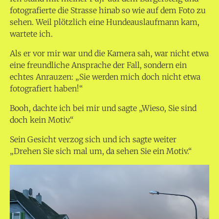
fotografierte die Strasse hinab so wie auf dem Foto zu
sehen. Weil plötzlich eine Hundeauslaufmann kam,
wartete ich.
Als er vor mir war und die Kamera sah, war nicht etwa
eine freundliche Ansprache der Fall, sondern ein
echtes Anrauzen: „Sie werden mich doch nicht etwa
fotografiert haben!“
Booh, dachte ich bei mir und sagte „Wieso, Sie sind
doch kein Motiv.“
Sein Gesicht verzog sich und ich sagte weiter
„Drehen Sie sich mal um, da sehen Sie ein Motiv.“