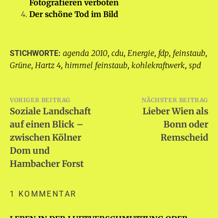
Fotografieren verboten
Der schöne Tod im Bild
agenda 2010
cdu
Energie
fdp
feinstaub
STICHWORTE:
,
,
,
,
,
Grüne
Hartz 4
himmel feinstaub
kohlekraftwerk
spd
,
,
,
,
Beitragsnavigation
VORIGER BEITRAG
NÄCHSTER BEITRAG
Soziale Landschaft
Lieber Wien als
auf einen Blick –
Bonn oder
zwischen Kölner
Remscheid
Dom und
Hambacher Forst
1 KOMMENTAR