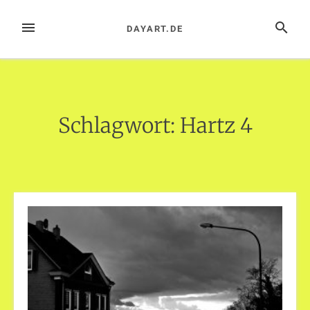
Zum
Inhalt
MENÜ
SUCHE
DAYART.DE
springen
Schlagwort:
Hartz 4