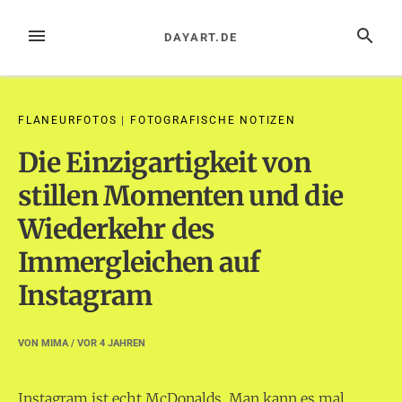
Zum
Inhalt
MENÜ
SUCHE
DAYART.DE
springen
FLANEURFOTOS
|
FOTOGRAFISCHE NOTIZEN
Die Einzigartigkeit von
stillen Momenten und die
Wiederkehr des
Immergleichen auf
Instagram
VON
MIMA
/ VOR
4 JAHREN
Instagram ist echt McDonalds. Man kann es mal