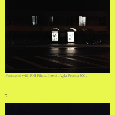
Processed with RNI Films. Preset ‚Agfa Precisa 100 ‚
2.