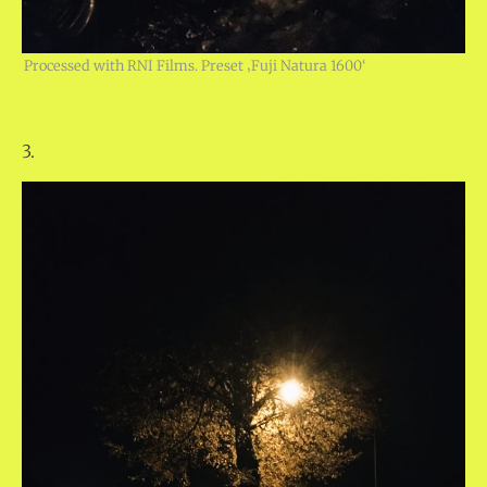
Processed with RNI Films. Preset ‚Fuji Natura 1600‘
3.