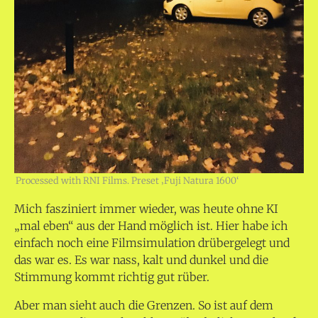
Processed with RNI Films. Preset ‚Fuji Natura 1600‘
Mich fasziniert immer wieder, was heute ohne KI
„mal eben“ aus der Hand möglich ist. Hier habe ich
einfach noch eine Filmsimulation drübergelegt und
das war es. Es war nass, kalt und dunkel und die
Stimmung kommt richtig gut rüber.
Aber man sieht auch die Grenzen. So ist auf dem