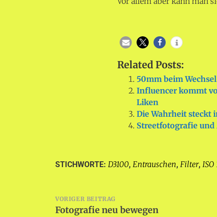
Vor allem aber kann man si
Related Posts:
50mm beim Wechsel 
Influencer kommt v
Liken
Die Wahrheit steckt 
Streetfotografie un
D3100
Entrauschen
Filter
ISO
STICHWORTE:
,
,
,
Beitragsnavigation
VORIGER BEITRAG
Fotografie neu bewegen