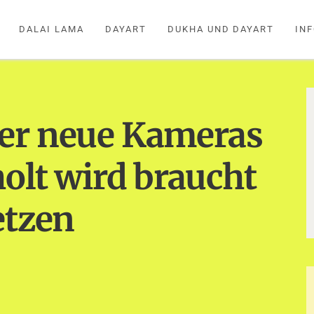
DALAI LAMA
DAYART
DUKHA UND DAYART
IN
er neue Kameras
olt wird braucht
etzen