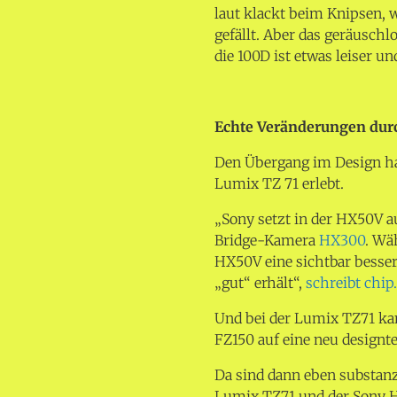
laut klackt beim Knipsen, w
gefällt. Aber das geräuschlo
die 100D ist etwas leiser un
Echte Veränderungen durc
Den Übergang im Design ha
Lumix TZ 71 erlebt.
„Sony setzt in der HX50V a
Bridge-Kamera
HX300
. Wä
HX50V eine sichtbar besser
„gut“ erhält“,
schreibt chip.
Und bei der Lumix TZ71 ka
FZ150 auf eine neu design
Da sind dann eben substanz
Lumix TZ71 und der Sony HX