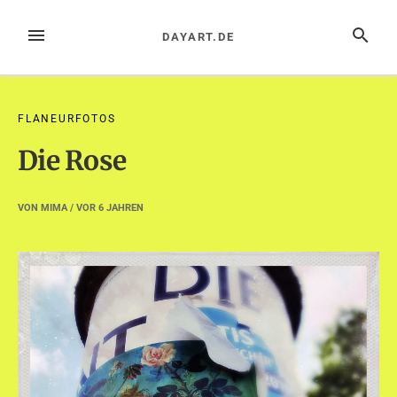
Zum
Inhalt
MENÜ
SUCHE
DAYART.DE
springen
FLANEURFOTOS
Die Rose
VON
MIMA
/ VOR
6 JAHREN