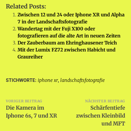
Related Posts:
Zwischen 12 und 24 oder Iphone XR und Alpha
7 in der Landschaftsfotografie
Wandertag mit der Fuji X100 oder
fotografieren auf die alte Art in neuen Zeiten
Der Zauberbaum am Ehringhausener Teich
Mit der Lumix FZ72 zwischen Habicht und
Graureiher
iphone xr
landschaftsfotografie
STICHWORTE:
,
Beitragsnavigation
VORIGER BEITRAG
NÄCHSTER BEITRAG
Die Kamera im
Schärfentiefe
Iphone 6s, 7 und XR
zwischen Kleinbild
und MFT