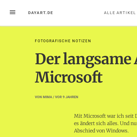
Zum
Inhalt
MENÜ
DAYART.DE
ALLE ARTIKEL
springen
FOTOGRAFISCHE NOTIZEN
Der langsame 
Microsoft
VON
MIMA
/ VOR
9 JAHREN
Mit Microsoft war ich seit
es ändert sich alles. Und 
Abschied von Windows.