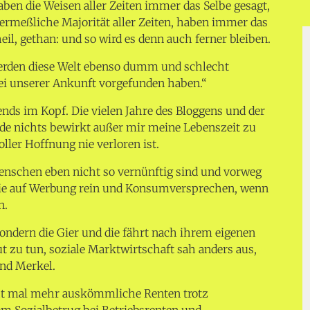
aben die Weisen aller Zeiten immer das Selbe gesagt,
nermeßliche Majorität aller Zeiten, haben immer das
il, gethan: und so wird es denn auch ferner bleiben.
werden diese Welt ebenso dumm und schlecht
bei unserer Ankunft vorgefunden haben.“
ends im Kopf. Die vielen Jahre des Bloggens und der
e nichts bewirkt außer mir meine Lebenszeit zu
ller Hoffnung nie verloren ist.
Menschen eben nicht so vernünftig sind und vorweg
n sie auf Werbung rein und Konsumversprechen, wenn
n.
sondern die Gier und die fährt nach ihrem eigenen
t zu tun, soziale Marktwirtschaft sah anders aus,
und Merkel.
cht mal mehr auskömmliche Renten trotz
om Sozialbetrug bei Betriebsrenten und