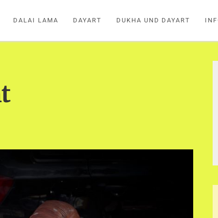
DALAI LAMA
DAYART
DUKHA UND DAYART
IN
t