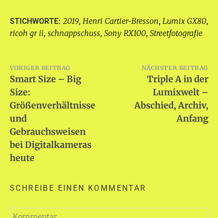
2019
Henri Cartier-Bresson
Lumix GX80
STICHWORTE:
,
,
,
ricoh gr ii
schnappschuss
Sony RX100
Streetfotografie
,
,
,
Beitragsnavigation
VORIGER BEITRAG
NÄCHSTER BEITRAG
Smart Size – Big
Triple A in der
Size:
Lumixwelt –
Größenverhältnisse
Abschied, Archiv,
und
Anfang
Gebrauchsweisen
bei Digitalkameras
heute
SCHREIBE EINEN KOMMENTAR