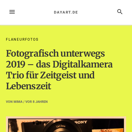
Zum
Inhalt
MENÜ
SUCHE
DAYART.DE
springen
FLANEURFOTOS
Fotografisch unterwegs
2019 – das Digitalkamera
Trio für Zeitgeist und
Lebenszeit
VON
MIMA
/ VOR
8 JAHREN