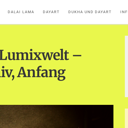
DALAI LAMA
DAYART
DUKHA UND DAYART
IN
r Lumixwelt –
iv, Anfang