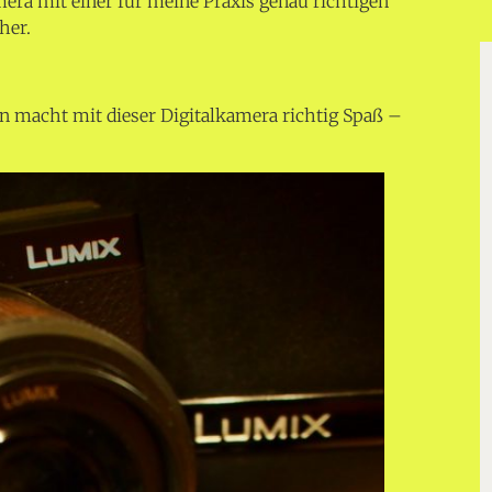
amera mit einer für meine Praxis genau richtigen
her.
 macht mit dieser Digitalkamera richtig Spaß –