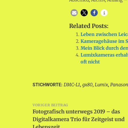
Related Posts:
Leben zwischen Lei
Kameragehäuse im Su
Mein Blick durch de
Lumixkameras erhal
oft nicht
DMC-L1
gx80
Lumix
Panason
STICHWORTE:
,
,
,
Beitragsnavigation
VORIGER BEITRAG
Fotografisch unterwegs 2019 – das
Digitalkamera Trio für Zeitgeist und
Lebenszeit