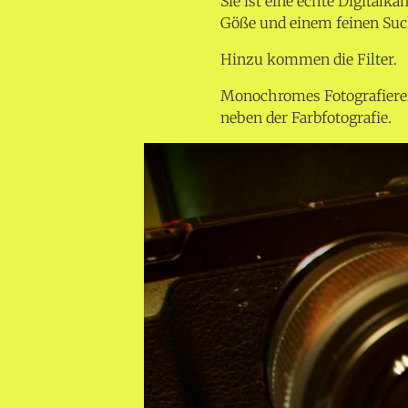
Sie ist eine echte Digitalk
Göße und einem feinen Suc
Hinzu kommen die Filter.
Monochromes Fotografieren
neben der Farbfotografie.