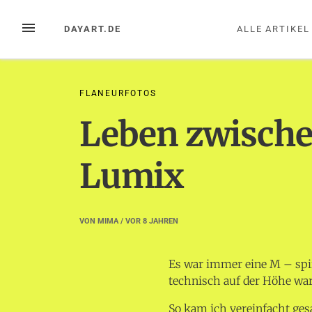
Zum
Inhalt
MENÜ
DAYART.DE
ALLE ARTIKEL
springen
FLANEURFOTOS
Leben zwische
Lumix
VON
MIMA
/ VOR
8 JAHREN
Es war immer eine M – spir
technisch auf der Höhe war
So kam ich vereinfacht ges