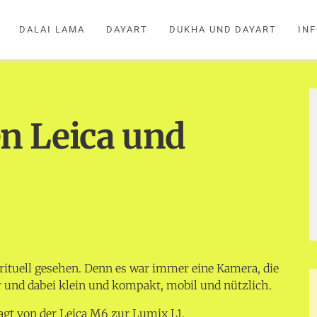
DALAI LAMA
DAYART
DUKHA UND DAYART
IN
n Leica und
ituell gesehen. Denn es war immer eine Kamera, die
 und dabei klein und kompakt, mobil und nützlich.
agt von der Leica M6 zur Lumix L1.