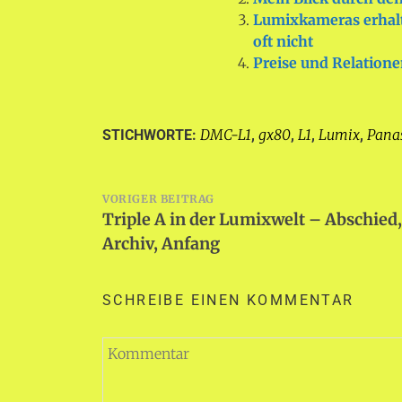
Lumixkameras erhal
oft nicht
Preise und Relation
DMC-L1
gx80
L1
Lumix
Pana
STICHWORTE:
,
,
,
,
Beitragsnavigation
VORIGER BEITRAG
Triple A in der Lumixwelt – Abschied,
Archiv, Anfang
SCHREIBE EINEN KOMMENTAR