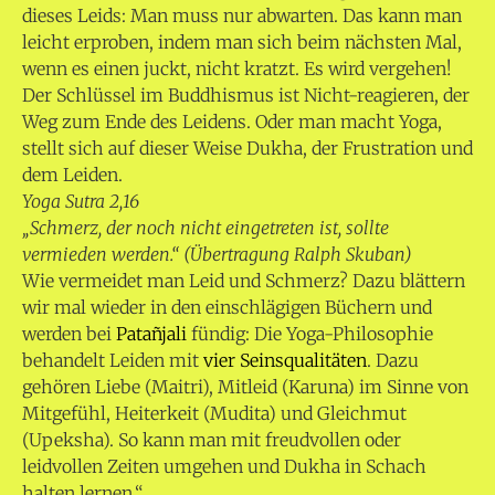
dieses Leids: Man muss nur abwarten. Das kann man
leicht erproben, indem man sich beim nächsten Mal,
wenn es einen juckt, nicht kratzt. Es wird vergehen!
Der Schlüssel im Buddhismus ist Nicht-reagieren, der
Weg zum Ende des Leidens. Oder man macht Yoga,
stellt sich auf dieser Weise Dukha, der Frustration und
dem Leiden.
Yoga Sutra 2,16
„Schmerz, der noch nicht eingetreten ist, sollte
vermieden werden.“ (Übertragung Ralph Skuban)
Wie vermeidet man Leid und Schmerz? Dazu blättern
wir mal wieder in den einschlägigen Büchern und
werden bei
Patañjali
fündig: Die Yoga-Philosophie
behandelt Leiden mit
vier Seinsqualitäten
. Dazu
gehören Liebe (Maitri), Mitleid (Karuna) im Sinne von
Mitgefühl, Heiterkeit (Mudita) und Gleichmut
(Upeksha). So kann man mit freudvollen oder
leidvollen Zeiten umgehen und Dukha in Schach
halten lernen.“