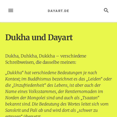
Zum
Inhalt
MENÜ
SUCHE
DAYART.DE
springen
Dukha und Dayart
Dukha, Duhkha, Dukkha – verschiedene
Schreibweisen, die dasselbe meinen:
„Dukkha“ hat verschiedene Bedeutungen je nach
Kontext; im Buddhismus bezeichnet es das „Leiden“ oder
die „Unzufriedenheit“ des Lebens, ist aber auch der
Name eines Volksstammes, der Rentiernomaden im
Norden der Mongolei sind und auch als „Tsaatan“
bekannt sind. Die Bedeutung des Wortes leitet sich vom
Sanskrit und Pali ab und wird dort als „schwer zu
ertragen“ übersetzt.