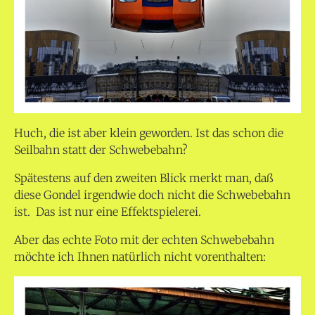
Huch, die ist aber klein geworden. Ist das schon die
Seilbahn statt der Schwebebahn?
Spätestens auf den zweiten Blick merkt man, daß
diese Gondel irgendwie doch nicht die Schwebebahn
ist. Das ist nur eine Effektspielerei.
Aber das echte Foto mit der echten Schwebebahn
möchte ich Ihnen natürlich nicht vorenthalten: