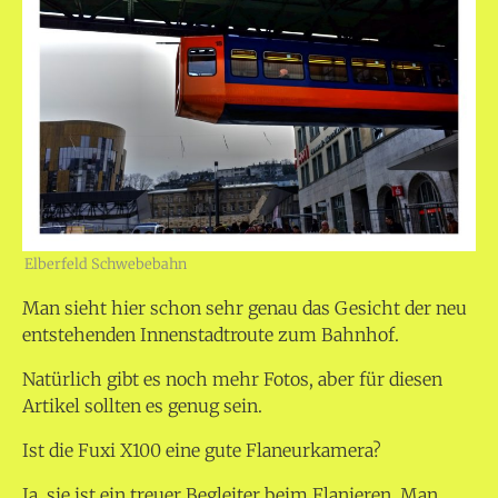
Elberfeld Schwebebahn
Man sieht hier schon sehr genau das Gesicht der neu
entstehenden Innenstadtroute zum Bahnhof.
Natürlich gibt es noch mehr Fotos, aber für diesen
Artikel sollten es genug sein.
Ist die Fuxi X100 eine gute Flaneurkamera?
Ja, sie ist ein treuer Begleiter beim Flanieren. Man