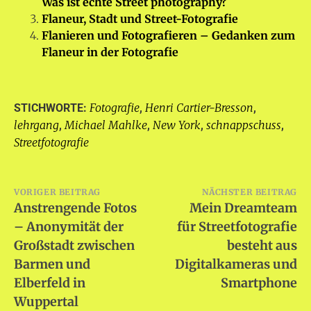
Was ist echte Street photography?
Flaneur, Stadt und Street-Fotografie
Flanieren und Fotografieren – Gedanken zum
Flaneur in der Fotografie
Fotografie
Henri Cartier-Bresson
STICHWORTE:
,
,
lehrgang
Michael Mahlke
New York
schnappschuss
,
,
,
,
Streetfotografie
Beitragsnavigation
VORIGER BEITRAG
NÄCHSTER BEITRAG
Anstrengende Fotos
Mein Dreamteam
– Anonymität der
für Streetfotografie
Großstadt zwischen
besteht aus
Barmen und
Digitalkameras und
Elberfeld in
Smartphone
Wuppertal