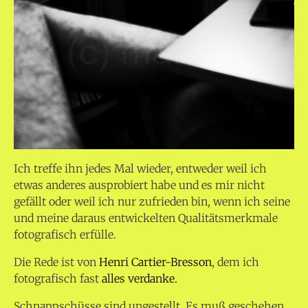
Ich treffe ihn jedes Mal wieder, entweder weil ich
etwas anderes ausprobiert habe und es mir nicht
gefällt oder weil ich nur zufrieden bin, wenn ich seine
und meine daraus entwickelten Qualitätsmerkmale
fotografisch erfülle.
Die Rede ist von
Henri Cartier-Bresson
, dem ich
fotografisch fast
alles verdanke.
Schnappschüsse sind ungestellt. Es muß geschehen