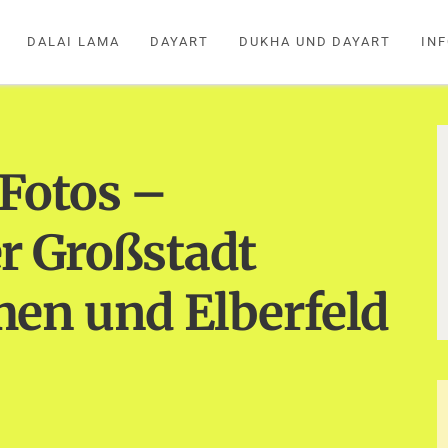
DALAI LAMA
DAYART
DUKHA UND DAYART
IN
Fotos –
r Großstadt
en und Elberfeld