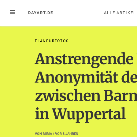
Zum
Inhalt
MENÜ
DAYART.DE
ALLE ARTIKEL
springen
FLANEURFOTOS
Anstrengende 
Anonymität de
zwischen Barm
in Wuppertal
VON
MIMA
/ VOR
8 JAHREN