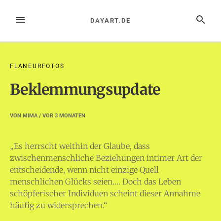
Zum
Inhalt
MENÜ
SUCHE
DAYART.DE
springen
FLANEURFOTOS
Beklemmungsupdate
VON
MIMA
/ VOR
3 MONATEN
„Es herrscht weithin der Glaube, dass
zwischenmenschliche Beziehungen intimer Art der
entscheidende, wenn nicht einzige Quell
menschlichen Glücks seien…. Doch das Leben
schöpferischer Individuen scheint dieser Annahme
häufig zu widersprechen.“