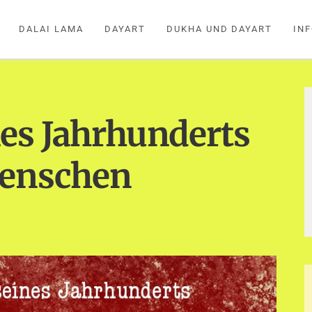
DALAI LAMA
DAYART
DUKHA UND DAYART
IN
es Jahrhunderts
Menschen