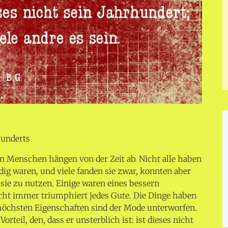
hunderts
en Menschen hängen von der Zeit ab. Nicht alle haben
dig waren, und viele fanden sie zwar, konnten aber
 sie zu nutzen. Einige waren eines bessern
cht immer triumphiert jedes Gute. Die Dinge haben
 höchsten Eigenschaften sind der Mode unterworfen.
orteil, den, dass er unsterblich ist: ist dieses nicht