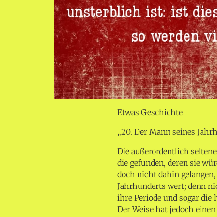
Etwas Geschichte
„20. Der Mann seines Jahr
Die außerordentlich selten
die gefunden, deren sie wür
doch nicht dahin gelangen,
Jahrhunderts wert; denn ni
ihre Periode und sogar die
Der Weise hat jedoch einen V