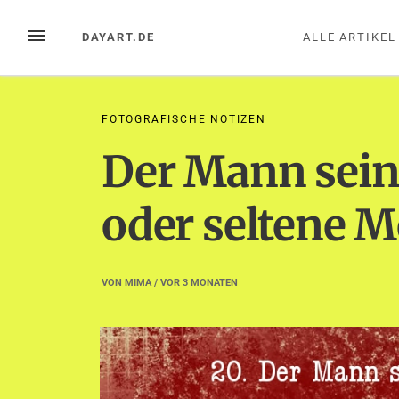
Zum
Inhalt
MENÜ
DAYART.DE
ALLE ARTIKEL
springen
FOTOGRAFISCHE NOTIZEN
Der Mann sein
oder seltene 
VON
MIMA
/ VOR
3 MONATEN