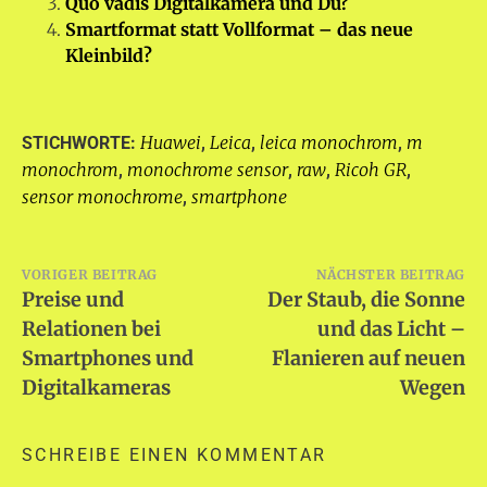
Quo vadis Digitalkamera und Du?
Smartformat statt Vollformat – das neue
Kleinbild?
Huawei
Leica
leica monochrom
m
STICHWORTE:
,
,
,
monochrom
monochrome sensor
raw
Ricoh GR
,
,
,
,
sensor monochrome
smartphone
,
Beitragsnavigation
VORIGER BEITRAG
NÄCHSTER BEITRAG
Preise und
Der Staub, die Sonne
Relationen bei
und das Licht –
Smartphones und
Flanieren auf neuen
Digitalkameras
Wegen
SCHREIBE EINEN KOMMENTAR