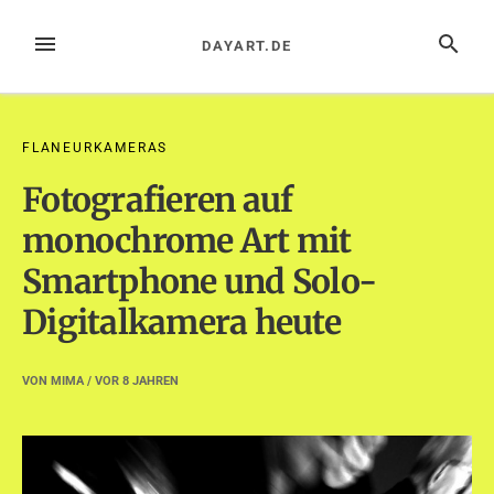
Zum
Inhalt
MENÜ
SUCHE
DAYART.DE
springen
FLANEURKAMERAS
Fotografieren auf
monochrome Art mit
Smartphone und Solo-
Digitalkamera heute
VON
MIMA
/ VOR
8 JAHREN