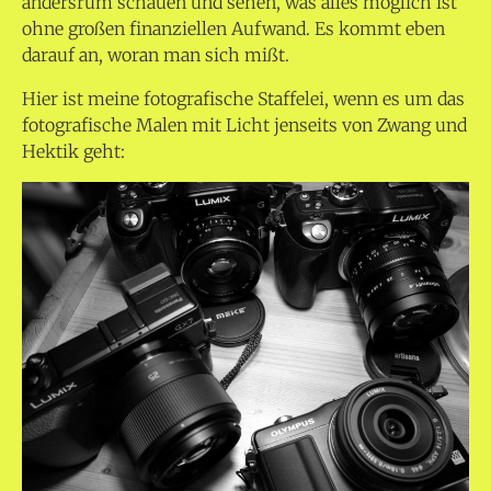
andersrum schauen und sehen, was alles möglich ist
ohne großen finanziellen Aufwand. Es kommt eben
darauf an, woran man sich mißt.
Hier ist meine fotografische Staffelei, wenn es um das
fotografische Malen mit Licht jenseits von Zwang und
Hektik geht: