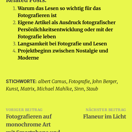
Warum das Lesen so wichtig für das
Fotografieren ist
Eigene Artikel als Ausdruck fotografischer
Persönlichkeitsentwicklung oder mit der
Fotografie leben
Langsamkeit bei Fotografie und Lesen
Projektbeginn zwischen Nostalgie und
Moderne
albert Camus
Fotografie
John Berger
STICHWORTE:
,
,
,
Kunst
Matrix
Michael Mahlke
Sinn
Staub
,
,
,
,
Beitragsnavigation
VORIGER BEITRAG
NÄCHSTER BEITRAG
Fotografieren auf
Flaneur im Licht
monochrome Art