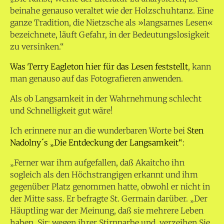
beinahe genauso veraltet wie der Holzschuhtanz. Eine
ganze Tradition, die Nietzsche als »langsames Lesen«
bezeichnete, läuft Gefahr, in der Bedeutungslosigkeit
zu versinken.“
Was Terry Eagleton hier für das Lesen feststellt
, kann
man genauso auf das Fotografieren anwenden.
Als ob Langsamkeit in der Wahrnehmung schlecht
und Schnelligkeit gut wäre!
Ich erinnere nur an die wunderbaren Worte bei
Sten
Nadolny´s „Die Entdeckung der Langsamkeit“
:
„Ferner war ihm aufgefallen, daß Akaitcho ihn
sogleich als den Höchstrangigen erkannt und ihm
gegenüber Platz genommen hatte, obwohl er nicht in
der Mitte sass. Er befragte St. Germain darüber. „Der
Häuptling war der Meinung, daß sie mehrere Leben
haben, Sir: wegen ihrer Stirnnarbe und, verzeihen Sie,