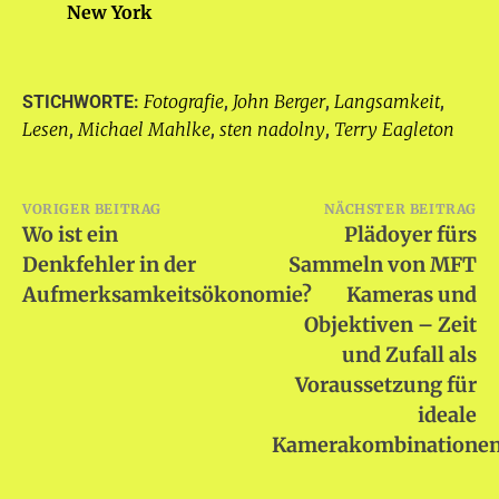
New York
Fotografie
John Berger
Langsamkeit
STICHWORTE:
,
,
,
Lesen
Michael Mahlke
sten nadolny
Terry Eagleton
,
,
,
Beitragsnavigation
VORIGER BEITRAG
NÄCHSTER BEITRAG
Wo ist ein
Plädoyer fürs
Denkfehler in der
Sammeln von MFT
Aufmerksamkeitsökonomie?
Kameras und
Objektiven – Zeit
und Zufall als
Voraussetzung für
ideale
Kamerakombinatione