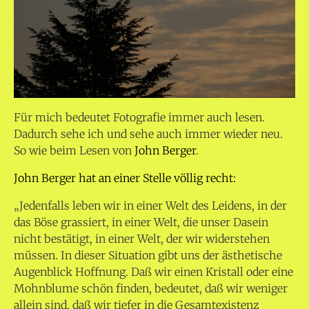
Für mich bedeutet Fotografie immer auch lesen.
Dadurch sehe ich und sehe auch immer wieder neu.
So wie beim Lesen von
John Berger
.
John Berger hat an einer Stelle völlig recht:
„Jedenfalls leben wir in einer Welt des Leidens, in der
das Böse grassiert, in einer Welt, die unser Dasein
nicht bestätigt, in einer Welt, der wir widerstehen
müssen. In dieser Situation gibt uns der ästhetische
Augenblick Hoffnung. Daß wir einen Kristall oder eine
Mohnblume schön finden, bedeutet, daß wir weniger
allein sind, daß wir tiefer in die Gesamtexistenz