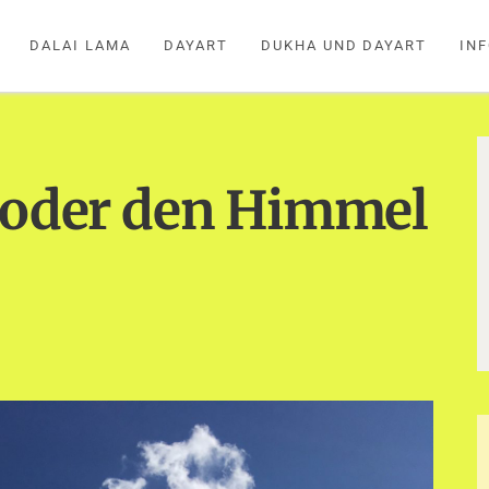
DALAI LAMA
DAYART
DUKHA UND DAYART
IN
s oder den Himmel