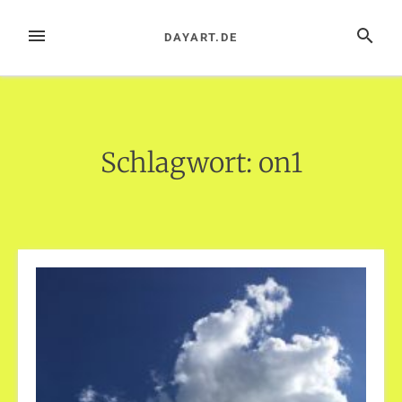
Zum
Inhalt
MENÜ
SUCHE
DAYART.DE
springen
Schlagwort:
on1