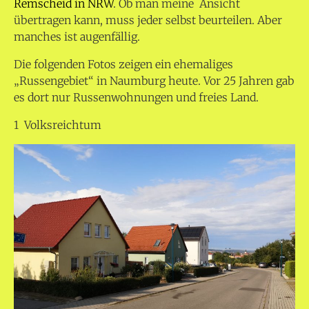
Remscheid in NRW
. Ob man meine Ansicht
übertragen kann, muss jeder selbst beurteilen. Aber
manches ist augenfällig.
Die folgenden Fotos zeigen ein ehemaliges
„Russengebiet“ in Naumburg heute. Vor 25 Jahren gab
es dort nur Russenwohnungen und freies Land.
1 Volksreichtum