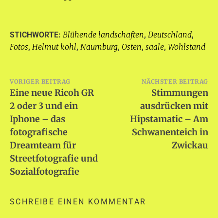
Blühende landschaften
Deutschland
STICHWORTE:
,
,
Fotos
Helmut kohl
Naumburg
Osten
saale
Wohlstand
,
,
,
,
,
Beitragsnavigation
VORIGER BEITRAG
NÄCHSTER BEITRAG
Eine neue Ricoh GR
Stimmungen
2 oder 3 und ein
ausdrücken mit
Iphone – das
Hipstamatic – Am
fotografische
Schwanenteich in
Dreamteam für
Zwickau
Streetfotografie und
Sozialfotografie
SCHREIBE EINEN KOMMENTAR