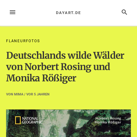
Zum
Inhalt
MENÜ
SUCHE
DAYART.DE
springen
FLANEURFOTOS
Deutschlands wilde Wälder
von Norbert Rosing und
Monika Rößiger
VON
MIMA
/ VOR
5 JAHREN