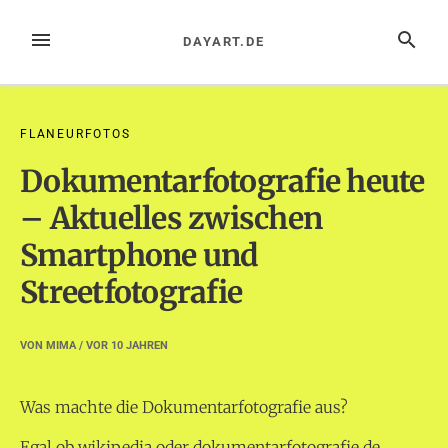
Zum
Inhalt
MENÜ
SUCHE
DAYART.DE
springen
FLANEURFOTOS
Dokumentarfotografie heute
– Aktuelles zwischen
Smartphone und
Streetfotografie
VON
MIMA
/ VOR
10 JAHREN
Was machte die Dokumentarfotografie aus?
Egal ob wikipedia oder dokumentarfotografie.de,