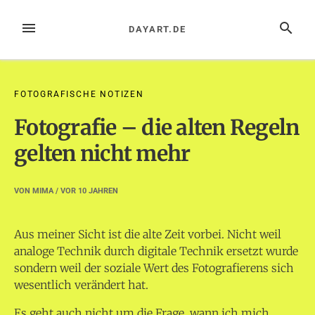
Zum
Inhalt
MENÜ
SUCHE
DAYART.DE
springen
FOTOGRAFISCHE NOTIZEN
Fotografie – die alten Regeln
gelten nicht mehr
VON
MIMA
/ VOR
10 JAHREN
Aus meiner Sicht ist die alte Zeit vorbei. Nicht weil
analoge Technik durch digitale Technik ersetzt wurde
sondern weil der soziale Wert des Fotografierens sich
wesentlich verändert hat.
Es geht auch nicht um die Frage, wann ich mich