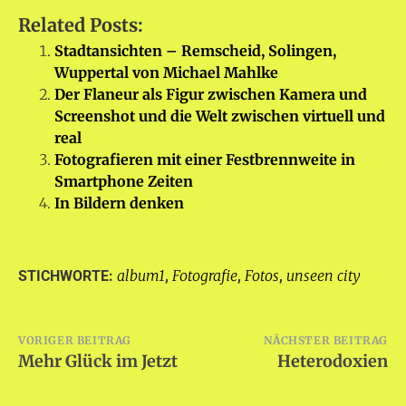
Related Posts:
Stadtansichten – Remscheid, Solingen,
Wuppertal von Michael Mahlke
Der Flaneur als Figur zwischen Kamera und
Screenshot und die Welt zwischen virtuell und
real
Fotografieren mit einer Festbrennweite in
Smartphone Zeiten
In Bildern denken
album1
Fotografie
Fotos
unseen city
STICHWORTE:
,
,
,
Beitragsnavigation
VORIGER BEITRAG
NÄCHSTER BEITRAG
Mehr Glück im Jetzt
Heterodoxien