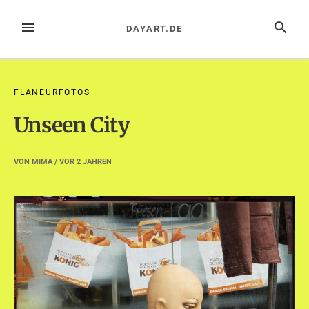
Zum
Inhalt
MENÜ
SUCHE
DAYART.DE
springen
FLANEURFOTOS
Unseen City
VON
MIMA
/ VOR
2 JAHREN