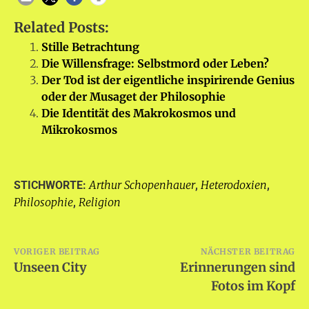
Related Posts:
Stille Betrachtung
Die Willensfrage: Selbstmord oder Leben?
Der Tod ist der eigentliche inspirirende Genius
oder der Musaget der Philosophie
Die Identität des Makrokosmos und
Mikrokosmos
Arthur Schopenhauer
Heterodoxien
STICHWORTE:
,
,
Philosophie
Religion
,
Beitragsnavigation
VORIGER BEITRAG
NÄCHSTER BEITRAG
Unseen City
Erinnerungen sind
Fotos im Kopf