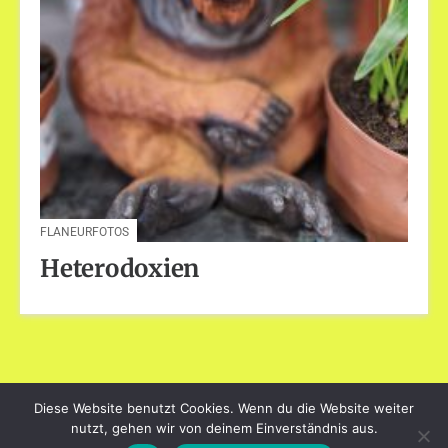
FLANEURFOTOS
Heterodoxien
Diese Website benutzt Cookies. Wenn du die Website weiter
dayart.de
nutzt, gehen wir von deinem Einverständnis aus.
Stolz präsentiert von WordPress
|
Theme: Loose von