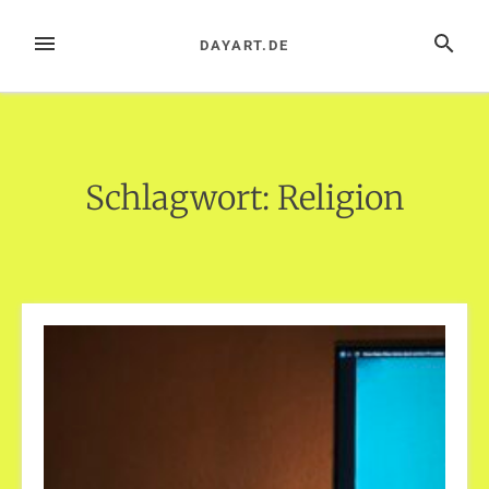
Zum
Inhalt
MENÜ
SUCHE
DAYART.DE
springen
Schlagwort:
Religion