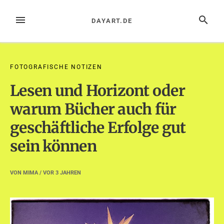
Zum
Inhalt
MENÜ
SUCHE
DAYART.DE
springen
FOTOGRAFISCHE NOTIZEN
Lesen und Horizont oder
warum Bücher auch für
geschäftliche Erfolge gut
sein können
VON
MIMA
/ VOR
3 JAHREN