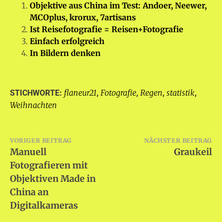
Objektive aus China im Test: Andoer, Neewer,
MCOplus, krorux, 7artisans
Ist Reisefotografie = Reisen+Fotografie
Einfach erfolgreich
In Bildern denken
flaneur21
Fotografie
Regen
statistik
STICHWORTE:
,
,
,
,
Weihnachten
Beitragsnavigation
VORIGER BEITRAG
NÄCHSTER BEITRAG
Manuell
Graukeil
Fotografieren mit
Objektiven Made in
China an
Digitalkameras