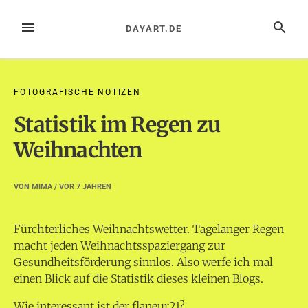
Zum
Inhalt
MENÜ
SUCHE
DAYART.DE
springen
FOTOGRAFISCHE NOTIZEN
Statistik im Regen zu
Weihnachten
VON
MIMA
/ VOR
7 JAHREN
Fürchterliches Weihnachtswetter. Tagelanger Regen
macht jeden Weihnachtsspaziergang zur
Gesundheitsförderung sinnlos. Also werfe ich mal
einen Blick auf die Statistik dieses kleinen Blogs.
Wie interessant ist der flaneur21?