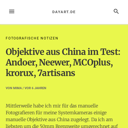
Zum
Inhalt
MENÜ
SUCHE
DAYART.DE
springen
FOTOGRAFISCHE NOTIZEN
Objektive aus China im Test:
Andoer, Neewer, MCOplus,
krorux, 7artisans
VON
MIMA
/ VOR
6 JAHREN
Mittlerweile habe ich mir für das manuelle
Fotografieren für meine Systemkameras einige
manuelle Objektive aus China zugelegt. Da ich am
liebsten um die 50mm Brennweite umgerechnet auf