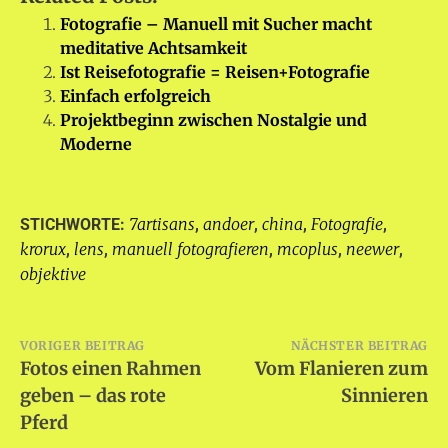
Fotografie – Manuell mit Sucher macht
meditative Achtsamkeit
Ist Reisefotografie = Reisen+Fotografie
Einfach erfolgreich
Projektbeginn zwischen Nostalgie und
Moderne
7artisans
andoer
china
Fotografie
STICHWORTE:
,
,
,
,
krorux
lens
manuell fotografieren
mcoplus
neewer
,
,
,
,
,
objektive
Beitragsnavigation
VORIGER BEITRAG
NÄCHSTER BEITRAG
Fotos einen Rahmen
Vom Flanieren zum
geben – das rote
Sinnieren
Pferd