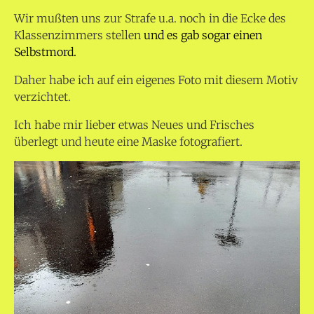
Wir mußten uns zur Strafe u.a. noch in die Ecke des
Klassenzimmers stellen
und es gab sogar einen
Selbstmord.
Daher habe ich auf ein eigenes Foto mit diesem Motiv
verzichtet.
Ich habe mir lieber etwas Neues und Frisches
überlegt und heute eine Maske fotografiert.