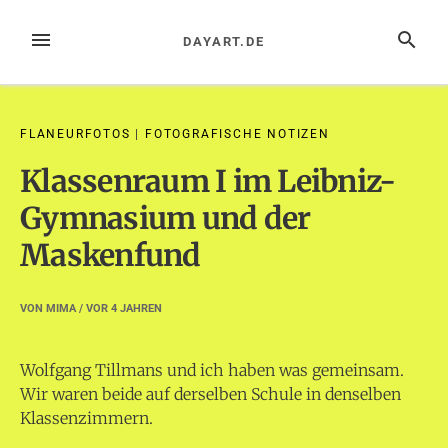
Zum
Inhalt
MENÜ
SUCHE
DAYART.DE
springen
FLANEURFOTOS
|
FOTOGRAFISCHE NOTIZEN
Klassenraum I im Leibniz-
Gymnasium und der
Maskenfund
VON
MIMA
/ VOR
4 JAHREN
Wolfgang Tillmans und ich haben was gemeinsam.
Wir waren beide auf derselben Schule in denselben
Klassenzimmern.