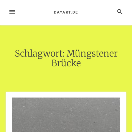
Zum
Inhalt
MENÜ
SUCHE
DAYART.DE
springen
Schlagwort:
Müngstener
Brücke