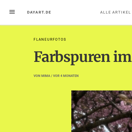
Zum
Inhalt
MENÜ
DAYART.DE
ALLE ARTIKEL
springen
FLANEURFOTOS
Farbspuren im
VON
MIMA
/ VOR
4 MONATEN