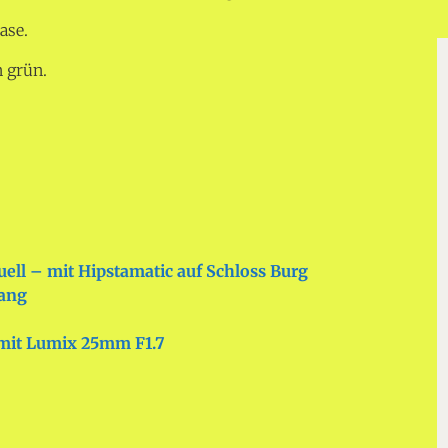
hase.
n grün.
uell – mit Hipstamatic auf Schloss Burg
ang
 mit Lumix 25mm F1.7