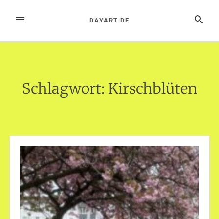
Zum
Inhalt
MENÜ
SUCHE
DAYART.DE
springen
Schlagwort:
Kirschblüten