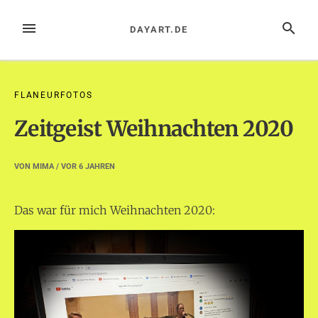
Zum
Inhalt
MENÜ
SUCHE
DAYART.DE
springen
FLANEURFOTOS
Zeitgeist Weihnachten 2020
VON
MIMA
/ VOR
6 JAHREN
Das war für mich Weihnachten 2020: